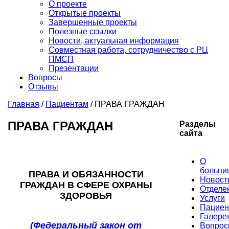
О проекте
Открытые проекты
Завершенные проекты
Полезные ссылки
Новости, актуальная информация
Совместная работа, сотрудничество с РЦ
ПМСП
Презентации
Вопросы
Отзывы
Главная
/
Пациентам
/
ПРАВА ГРАЖДАН
ПРАВА ГРАЖДАН
Разделы
сайта
О
больни
ПРАВА И ОБЯЗАННОСТИ
Новост
ГРАЖДАН В СФЕРЕ ОХРАНЫ
Отделе
ЗДОРОВЬЯ
Услуги
Пациен
Галере
(Федеральный закон от
Вопро