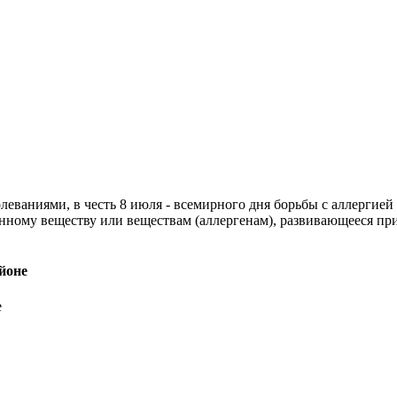
олеваниями, в честь 8 июля - всемирного дня борьбы с аллерги
ному веществу или веществам (аллергенам), развивающееся при
йоне
е