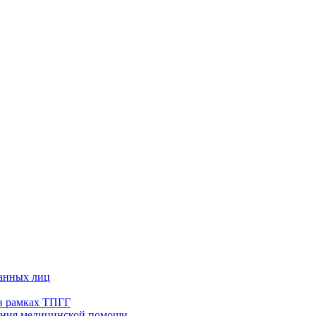
ванных лиц
в рамках ТПГГ
зания медицинской помощи