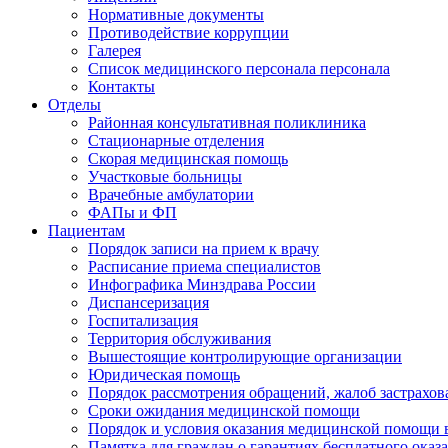
Нормативные документы
Противодействие коррупции
Галерея
Список медицинского персонала персонала
Контакты
Отделы
Районная консультативная поликлиника
Стационарные отделения
Скорая медицинская помощь
Участковые больницы
Врачебные амбулатории
ФАПы и ФП
Пациентам
Порядок записи на прием к врачу
Расписание приема специалистов
Инфографика Минздрава России
Диспансеризация
Госпитализация
Территория обслуживания
Вышестоящие контролирующие организации
Юридическая помощь
Порядок рассмотрения обращений, жалоб застрахо
Сроки ожидания медицинской помощи
Порядок и условия оказания медицинской помощи 
Памятка для граждан о гарантиях бесплатного ока